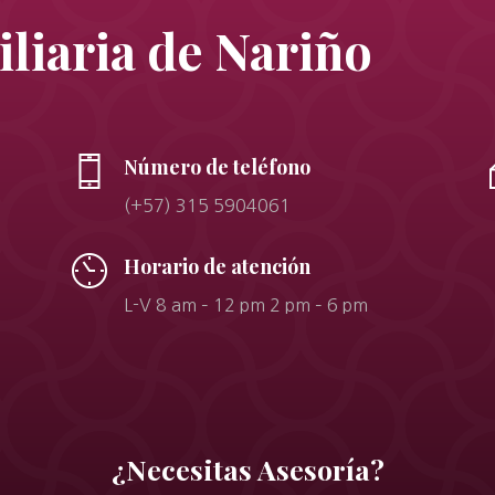
liaria de Nariño
Número de teléfono
(+57) 315 5904061
Horario de atención
L-V 8 am – 12 pm 2 pm – 6 pm
¿Necesitas Asesoría?