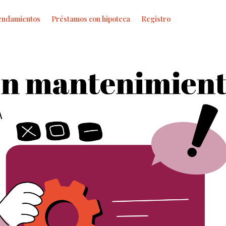
endamientos
Préstamos con hipoteca
Registro