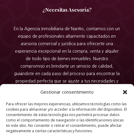
¿Necesitas Asesoría?
En la Agencia Inmobiliaria de Nariño, contamos con un
equipo de profesionales altamente capacitados en
asesoría comercial y jurídica para ofrecerte una
experiencia excepcional en la compra, venta y alquiler
de todo tipo de bienes inmuebles. Nuestro
compromiso es brindarte un servicio de calidad,
guiándote en cada paso del proceso para encontrar la
propiedad perfecta que se ajuste a tus necesidades y
expectativas. Confía en nosotros para hacer realidad
Gestionar consentimiento
tus sueños inmobiliarios con nuestra dedicación,
conocimiento y profesionalismo en cada transacción.
Para ofrecer las mejores experiencias, utilizamos tecnologías como las
cookies para almacenar y/o acceder a la información del dispositivo. El
consentimiento de estas tecnologías nos permitirá procesar datos
como el comportamiento de navegación o las identificaciones únicas
en este sitio. No consentir o retirar el consentimiento, puede afectar
Copyright © 2026 |
Privacy Policy
negativamente a ciertas características y funciones.