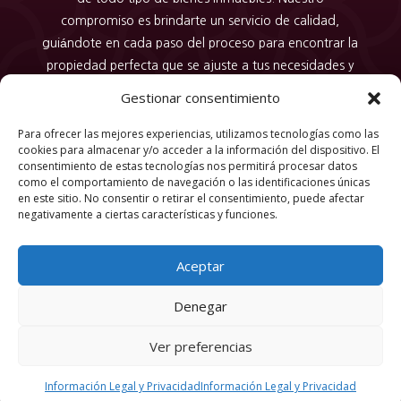
compromiso es brindarte un servicio de calidad,
guiándote en cada paso del proceso para encontrar la
propiedad perfecta que se ajuste a tus necesidades y
expectativas. Confía en nosotros para hacer realidad
Gestionar consentimiento
tus sueños inmobiliarios con nuestra dedicación,
Para ofrecer las mejores experiencias, utilizamos tecnologías como las
conocimiento y profesionalismo en cada transacción.
cookies para almacenar y/o acceder a la información del dispositivo. El
consentimiento de estas tecnologías nos permitirá procesar datos
como el comportamiento de navegación o las identificaciones únicas
en este sitio. No consentir o retirar el consentimiento, puede afectar
Copyright © 2026 |
Privacy Policy
negativamente a ciertas características y funciones.
Aceptar
Denegar
Agencia Inmobiliaria de Nariño
Ver preferencias
Información Legal y Privacidad
Información Legal y Privacidad