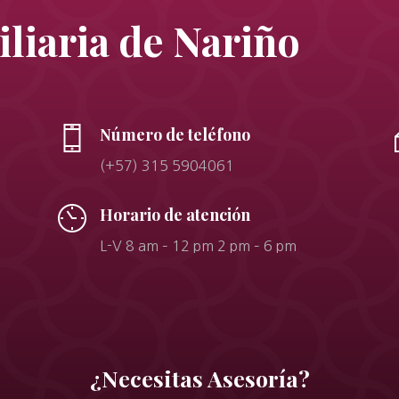
liaria de Nariño
Número de teléfono
(+57) 315 5904061
Horario de atención
L-V 8 am – 12 pm 2 pm – 6 pm
¿Necesitas Asesoría?