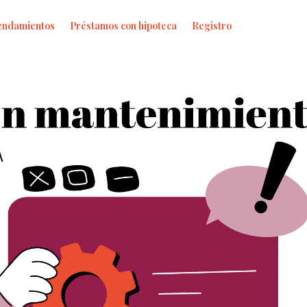
endamientos
Préstamos con hipoteca
Registro