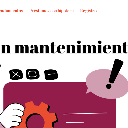
endamientos
Préstamos con hipoteca
Registro