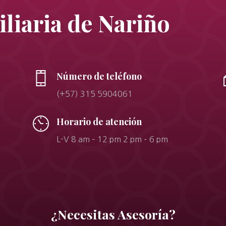
liaria de Nariño
Número de teléfono
(+57) 315 5904061
Horario de atención
L-V 8 am – 12 pm 2 pm – 6 pm
¿Necesitas Asesoría?