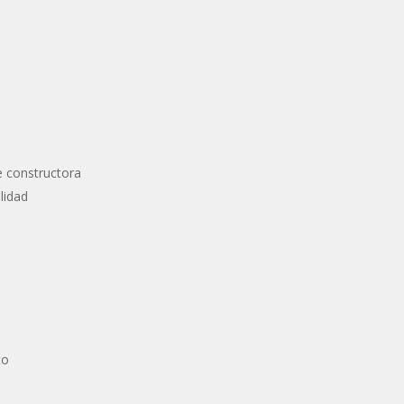
e constructora
lidad
to