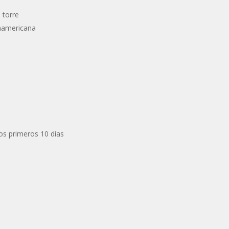
 torre
namericana
os primeros 10 días
s